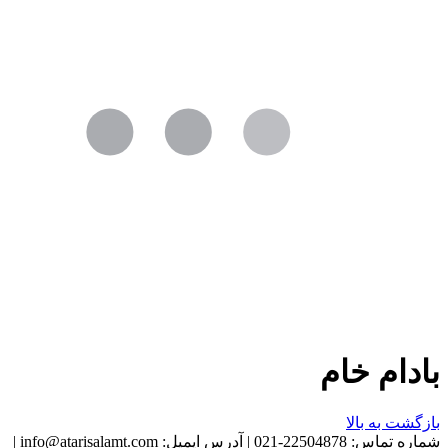
بادام خام
بازگشت به بالا
شماره تماس:
22504878-021
|
آدرس ایمیل:
info@atarisalamt.com
|