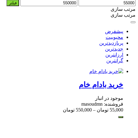
حداقل
حداکثر
فیلتر
قیمت
قیمت
مرتب سازی
مرتب سازی
پیشفرض
محبوبیت
پربازدیدترین
جدیدترین
ارزانترین
گرانترین
خرید بادام خام
موجود در انبار
فروشنده: masoudmn
55,000
تومان
–
550,000
تومان