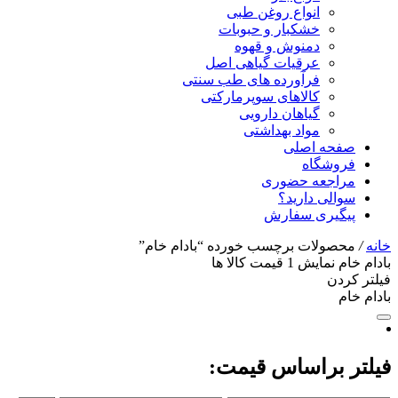
انواع روغن طبی
خشکبار و حبوبات
دمنوش و قهوه
عرقیات گیاهی اصل
فرآورده های طب سنتی
کالاهای سوپرمارکتی
گیاهان دارویی
مواد بهداشتی
صفحه اصلی
فروشگاه
مراجعه حضوری
سوالی دارید؟
پیگیری سفارش
خانه
/
محصولات برچسب خورده “بادام خام”
بادام خام
نمایش
1
قیمت کالا ها
فیلتر کردن
بادام خام
فیلتر براساس قیمت: