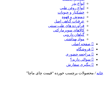
انواع بذر
انواع روغن طبی
خشکبار و حبوبات
دمنوش و قهوه
عرقیات گیاهی اصل
فرآورده های طب سنتی
کالاهای سوپرمارکتی
گیاهان دارویی
مواد بهداشتی
صفحه اصلی
فروشگاه
مراجعه حضوری
سوالی دارید؟
پیگیری سفارش
خانه
/
محصولات برچسب خورده “قیمت چای ماچا”