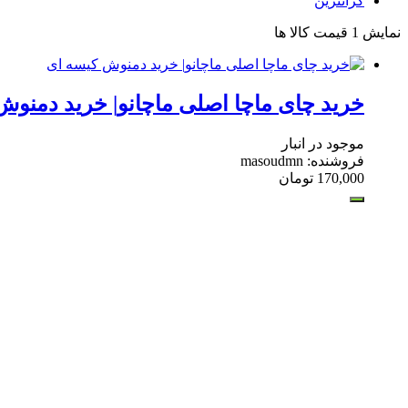
گرانترین
نمایش
1
قیمت کالا ها
خرید چای ماچا اصلی ماچانو| خرید دمنوش
موجود در انبار
فروشنده: masoudmn
170,000
تومان