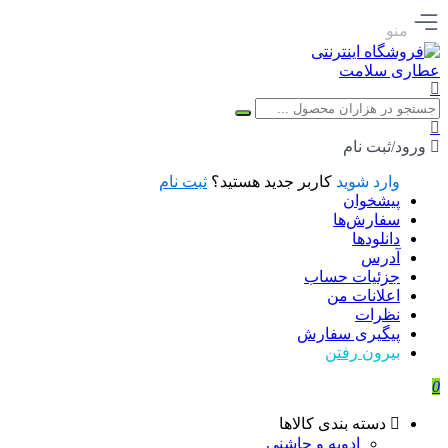
منو
ورود/ثبت نام
وارد شوید
کاربر جدید هستید؟
ثبت نام
پیشخوان
سفارش‌ها
دانلودها
آدرس
جزئیات حساب
اعلانات من
نظرات
پیگیری سفارش
بیرون رفتن
0
دسته بندی کالاها
ادویه و چاشنی