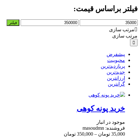
فیلتر براساس قیمت:
حداقل
حداکثر
فیلتر
قیمت
قیمت
مرتب سازی
مرتب سازی
پیشفرض
محبوبیت
پربازدیدترین
جدیدترین
ارزانترین
گرانترین
خرید پونه کوهی
موجود در انبار
فروشنده: masoudmn
35,000
تومان
–
350,000
تومان