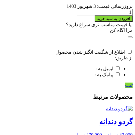
بروزرسانی قیمت:
3 شهریور 1403
تخم
کدو
افزودن به سبد خرید
1
آیا قیمت مناسب تری سراغ دارید؟
اتیشه
مرا اگاه کن
و
2
اتیشه
quantity
اطلاع از شگفت انگیز شدن محصول
از طریق:
ایمیل به :
پیامک به :
ثبت
محصولات مرتبط
گردو دندانه
47,000
تومان
–
470,000
تومان