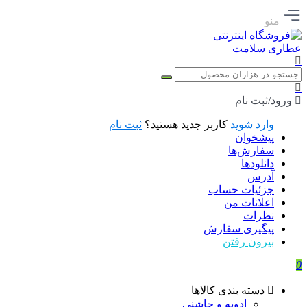
منو
ورود/ثبت نام
وارد شوید
کاربر جدید هستید؟
ثبت نام
پیشخوان
سفارش‌ها
دانلودها
آدرس
جزئیات حساب
اعلانات من
نظرات
پیگیری سفارش
بیرون رفتن
0
دسته بندی کالاها
ادویه و چاشنی