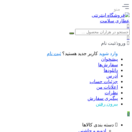
منو
ورود/ثبت نام
وارد شوید
کاربر جدید هستید؟
ثبت نام
پیشخوان
سفارش‌ها
دانلودها
آدرس
جزئیات حساب
اعلانات من
نظرات
پیگیری سفارش
بیرون رفتن
0
دسته بندی کالاها
ادویه و چاشنی