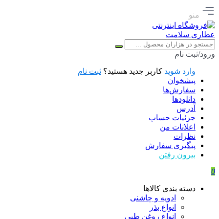
منو
ورود/ثبت نام
وارد شوید
کاربر جدید هستید؟
ثبت نام
پیشخوان
سفارش‌ها
دانلودها
آدرس
جزئیات حساب
اعلانات من
نظرات
پیگیری سفارش
بیرون رفتن
0
دسته بندی کالاها
ادویه و چاشنی
انواع بذر
انواع روغن طبی