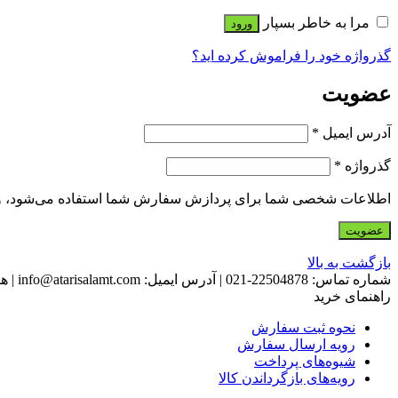
مرا به خاطر بسپار
ورود
گذرواژه خود را فراموش کرده اید؟
عضویت
آدرس ایمیل
*
گذرواژه
*
اطلاعات شخصی شما برای پردازش سفارش شما استفاده می‌شود، و پشت
عضویت
بازگشت به بالا
شماره تماس:
22504878-021
|
آدرس ایمیل:
info@atarisalamt.com
|
هف
راهنمای خرید
نحوه ثبت سفارش
رویه ارسال سفارش
شیوه‌های پرداخت
رویه‌های بازگرداندن کالا