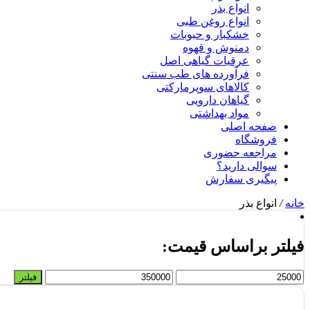
انواع بذر
انواع روغن طبی
خشکبار و حبوبات
دمنوش و قهوه
عرقیات گیاهی اصل
فرآورده های طب سنتی
کالاهای سوپرمارکتی
گیاهان دارویی
مواد بهداشتی
صفحه اصلی
فروشگاه
مراجعه حضوری
سوالی دارید؟
پیگیری سفارش
خانه
/
انواع بذر
فیلتر براساس قیمت:
حداقل
حداکثر
فیلتر
قیمت
قیمت