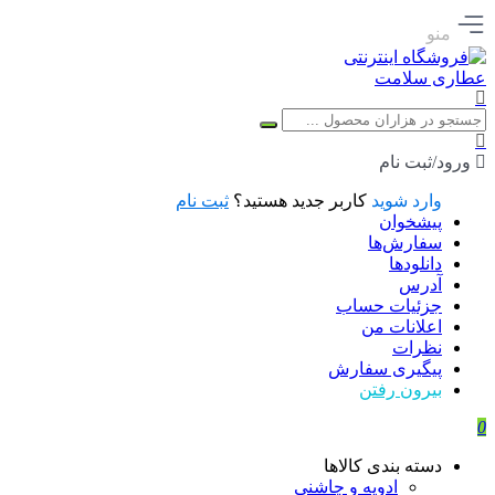
منو
ورود/ثبت نام
وارد شوید
کاربر جدید هستید؟
ثبت نام
پیشخوان
سفارش‌ها
دانلودها
آدرس
جزئیات حساب
اعلانات من
نظرات
پیگیری سفارش
بیرون رفتن
0
دسته بندی کالاها
ادویه و چاشنی