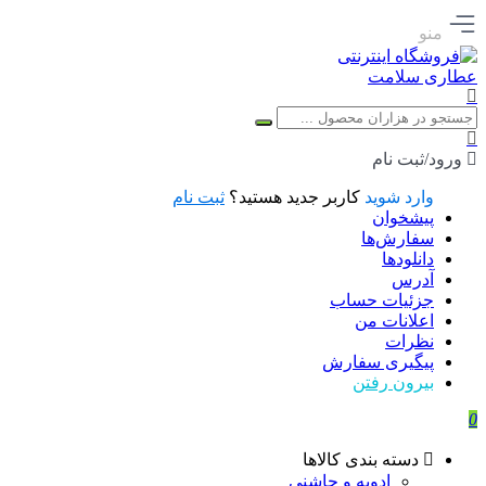
منو
ورود/ثبت نام
وارد شوید
کاربر جدید هستید؟
ثبت نام
پیشخوان
سفارش‌ها
دانلودها
آدرس
جزئیات حساب
اعلانات من
نظرات
پیگیری سفارش
بیرون رفتن
0
دسته بندی کالاها
ادویه و چاشنی