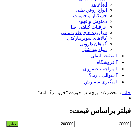
انواع بذر
انواع روغن طبی
خشکبار و حبوبات
دمنوش و قهوه
عرقیات گیاهی اصل
فرآورده های طب سنتی
کالاهای سوپرمارکتی
گیاهان دارویی
مواد بهداشتی
صفحه اصلی
فروشگاه
مراجعه حضوری
سوالی دارید؟
پیگیری سفارش
خانه
/
محصولات برچسب خورده “خرید برگ انبه”
فیلتر براساس قیمت:
حداقل
حداکثر
فیلتر
قیمت
قیمت