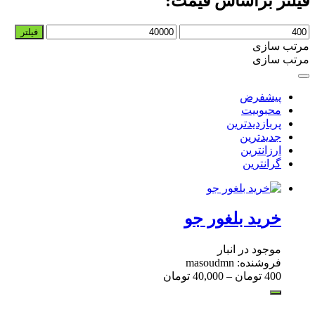
فیلتر براساس قیمت:
حداقل
حداکثر
فیلتر
قیمت
قیمت
مرتب سازی
مرتب سازی
پیشفرض
محبوبیت
پربازدیدترین
جدیدترین
ارزانترین
گرانترین
خرید بلغور جو
موجود در انبار
فروشنده: masoudmn
400
تومان
–
40,000
تومان