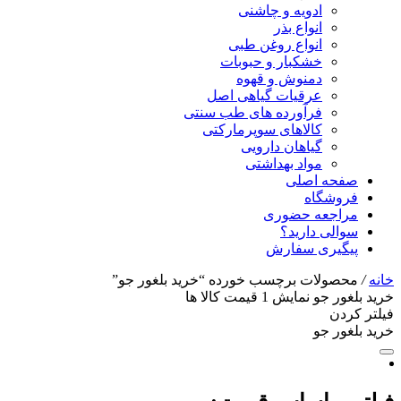
ادویه و چاشنی
انواع بذر
انواع روغن طبی
خشکبار و حبوبات
دمنوش و قهوه
عرقیات گیاهی اصل
فرآورده های طب سنتی
کالاهای سوپرمارکتی
گیاهان دارویی
مواد بهداشتی
صفحه اصلی
فروشگاه
مراجعه حضوری
سوالی دارید؟
پیگیری سفارش
خانه
/
محصولات برچسب خورده “خرید بلغور جو”
خرید بلغور جو
نمایش
1
قیمت کالا ها
فیلتر کردن
خرید بلغور جو