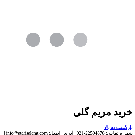
خرید مریم گلی
بازگشت به بالا
شماره تماس:
22504878-021
|
آدرس ایمیل:
info@atarisalamt.com
|