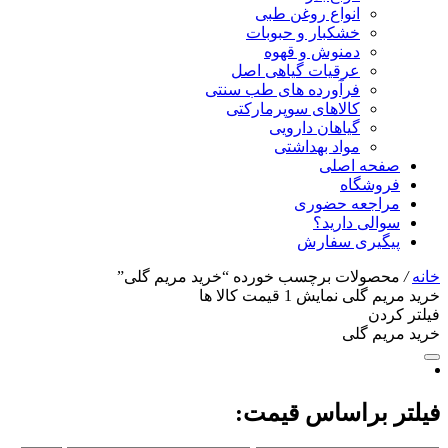
انواع روغن طبی
خشکبار و حبوبات
دمنوش و قهوه
عرقیات گیاهی اصل
فرآورده های طب سنتی
کالاهای سوپرمارکتی
گیاهان دارویی
مواد بهداشتی
صفحه اصلی
فروشگاه
مراجعه حضوری
سوالی دارید؟
پیگیری سفارش
خانه
/
محصولات برچسب خورده “خرید مریم گلی”
خرید مریم گلی
نمایش
1
قیمت کالا ها
فیلتر کردن
خرید مریم گلی
فیلتر براساس قیمت: