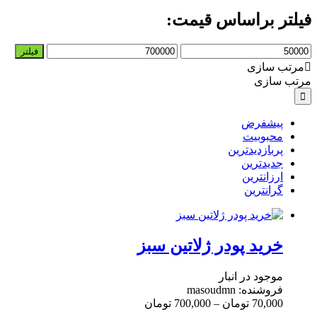
فیلتر براساس قیمت:
حداقل
حداکثر
فیلتر
قیمت
قیمت
مرتب سازی
مرتب سازی
پیشفرض
محبوبیت
پربازدیدترین
جدیدترین
ارزانترین
گرانترین
خرید پودر ژلاتین سبز
موجود در انبار
فروشنده: masoudmn
70,000
تومان
–
700,000
تومان