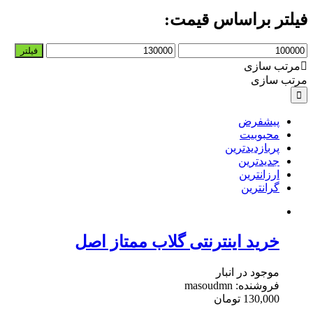
فیلتر براساس قیمت:
حداقل
حداکثر
فیلتر
قیمت
قیمت
مرتب سازی
مرتب سازی
پیشفرض
محبوبیت
پربازدیدترین
جدیدترین
ارزانترین
گرانترین
خرید اینترنتی گلاب ممتاز اصل
موجود در انبار
فروشنده: masoudmn
130,000
تومان