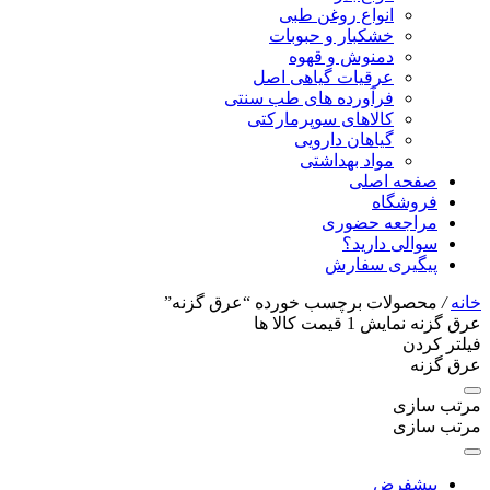
انواع روغن طبی
خشکبار و حبوبات
دمنوش و قهوه
عرقیات گیاهی اصل
فرآورده های طب سنتی
کالاهای سوپرمارکتی
گیاهان دارویی
مواد بهداشتی
صفحه اصلی
فروشگاه
مراجعه حضوری
سوالی دارید؟
پیگیری سفارش
خانه
/
محصولات برچسب خورده “عرق گزنه”
عرق گزنه
نمایش
1
قیمت کالا ها
فیلتر کردن
عرق گزنه
مرتب سازی
مرتب سازی
پیشفرض