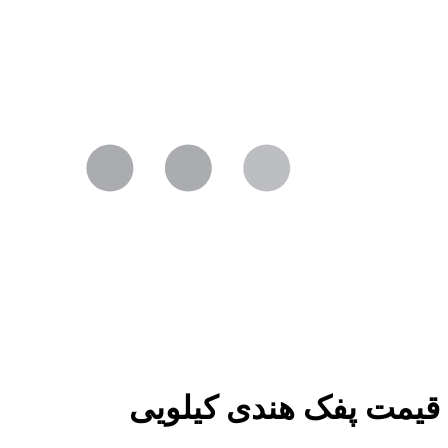
قیمت پفک هندی کیلویی