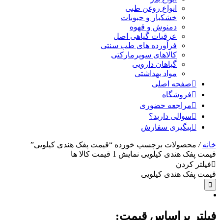
انواع روغن طبی
خشکبار و حبوبات
دمنوش و قهوه
عرقیات گیاهی اصل
فرآورده های طب سنتی
کالاهای سوپرمارکتی
گیاهان دارویی
مواد بهداشتی
صفحه اصلی
فروشگاه
مراجعه حضوری
سوالی دارید؟
پیگیری سفارش
خانه
/
محصولات برچسب خورده “قیمت پفک هندی کیلویی”
قیمت پفک هندی کیلویی
نمایش
1
قیمت کالا ها
فیلتر کردن
قیمت پفک هندی کیلویی
فیلتر براساس قیمت: