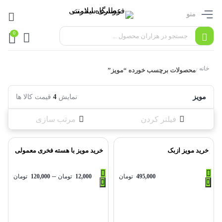
منو
0
خانه
محصولات برچسب خورده “مویز”
/
مویز
نمایش
4
قیمت کالا ها
فیلتر کردن
مرتب سازی
خرید مویز ازبک
خرید مویز با هسته فخری معمولی
–
495,000
تومان
12,000
تومان
120,000
تومان