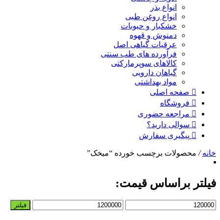
انواع بذر
انواع روغن طبی
خشکبار و حبوبات
دمنوش و قهوه
عرقیات گیاهی اصل
فرآورده های طب سنتی
کالاهای سوپرمارکتی
گیاهان دارویی
مواد بهداشتی
صفحه اصلی
فروشگاه
مراجعه حضوری
سوالی دارید؟
پیگیری سفارش
خانه
/
محصولات برچسب خورده “میخک”
فیلتر براساس قیمت:
حداقل
حداکثر
فیلتر
قیمت
قیمت