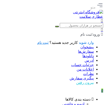
منو
ورود/ثبت نام
وارد شوید
کاربر جدید هستید؟
ثبت نام
پیشخوان
سفارش‌ها
دانلودها
آدرس
جزئیات حساب
اعلانات من
نظرات
پیگیری سفارش
بیرون رفتن
0
دسته بندی کالاها
ادویه و چاشنی