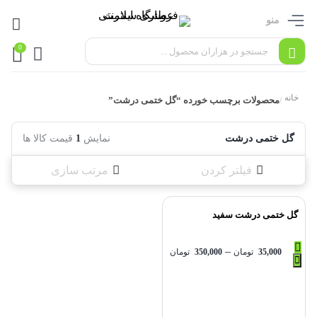
منو
0
خانه
محصولات برچسب خورده “گل ختمی درشت”
/
گل ختمی درشت
نمایش
1
قیمت کالا ها
فیلتر کردن
مرتب سازی
گل ختمی درشت سفید
–
35,000
تومان
350,000
تومان