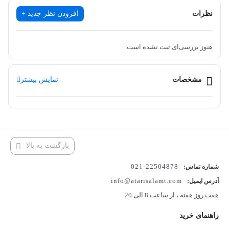
بیماری‌های مفاصل، آرتروز، روماتیسم و سرفه مفید است. همچنین، این
نظرات
افزودن نظر جدید +
عرق دارای خواص ضد نفخ، ضد اسهال، ضد قارچ و انگل، تصفیه کنندگی
خون، مفید جهت فلج و رعشه، دافع رطوبت بدن و مخصوصا معده، ضد
هنوز بررسی‌ای ثبت نشده است.
چاقی، ضد عفونی کننده قوی معده، ضد تشنج، افزایش شیر مادر، نافع
جهت رفع اعتیاد و مضرات آن، درمان استئوآرتریت یا همان آرتروز یا
مشخصات
نمایش بیشتر
سائیدگی مفصل‌ها، برطرف نمودن خشکی شانه‌ها و التهاب آرنج، و درمان
کشیدگی و التهاب تاندون‌ها است. این خواص قدرتمند عرق زنیان باعث
شده است که این عرق به عنوان یک درمان طبیعی و سنتی برای بسیاری
از امراض به حساب بیاید.
بازگشت به بالا
خواص عرق زنیان
22504878-021
شماره تماس:
عرق زنیان یکی از گیاهان دارویی است که در طب سنتی به عنوان یک
info@atarisalamt.com
آدرس ایمیل:
منبع با خواص دارویی مورد استفاده قرار می‌گیرد. در زیر برخی از خواص
هفت روز هفته ، از ساعت 8 الی 20
عرق زنیان ذکر شده است:
راهنمای خرید
ضد التهاب و تسکین‌دهنده:
خواص ضد التهابی عرق زنیان می‌تواند در