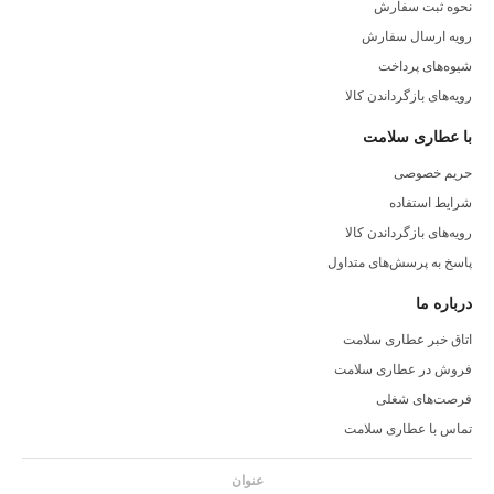
نحوه ثبت سفارش
کاهش التهابات مختلف در بدن مؤثر باشد و به تسکین دردها کمک کند.
رویه ارسال سفارش
تقویت سیستم ایمنی:
مصرف عرق زنیان ممکن است سیستم ایمنی
شیوه‌های پرداخت
را تقویت کرده و بدن را در مقابل عفونت‌ها مقاوم سازد.
رویه‌های بازگرداندن کالا
تسکین مشکلات گوارشی:
عرق زنیان به عنوان یک تسکین‌دهنده
با عطاری سلامت
مشکلات گوارشی معروف است و ممکن است در درمان سوزش معده و
مشکلات گوارشی دیگر مفید باشد.
حریم خصوصی
ضد اکسیدان:
خواص ضد اکسیدان این گیاه می‌تواند در جلوگیری از
شرایط استفاده
آسیب به سلول‌ها ناشی از استرس اکسیداتیو کمک کند.
رویه‌های بازگرداندن کالا
تنظیم سطح گلوکز خون:
برخی از تحقیقات نشان می‌دهد که مصرف
پاسخ به پرسش‌های متداول
عرق زنیان ممکن است به تنظیم سطح گلوکز خون کمک کند و در مدیریت
درباره ما
دیابت مؤثر باشد.
اتاق خبر عطاری سلامت
آرام‌بخش و مهارکننده:
خواص آرام‌بخش عرق زنیان ممکن است بر
فروش در عطاری سلامت
روی سیستم عصبی تأثیرگذار باشد و به کاهش استرس و اضطراب کمک
فرصت‌های شغلی
کند.
تماس با عطاری سلامت
هرچند خواص زنیان بسیار مفید به نظر می‌رسد، اما قبل از شروع به
عنوان
مصرف هر گونه محصول گیاهی یا عرق، بهتر است با پزشک یا متخصص