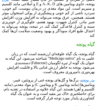
یونجه، حاوی ویتامین های A، K، D و E و املاحی مانند کلسیم
و منیزیم است. این مواد مغذی در درمان یبوست، کم خونی،
سردرد ناشی از کم خونی و پیشگیری از پوکی استخوان موثر
هستند. همچنین، عرق یونجه می‌تواند به افزایش وزن، افزایش
شیر مادر، کنترل شهوت، بهبود هضم، جلوگیری از خونریزی
سینه و کنترل قاعدگی کمک کند. در نتیجه، یونجه می‌تواند به
اعتدال طبع افراد سوداگر و بهبود وضعیت سلامت آن‌ها کمک
کند
گیاه یونجه
گیاه یونجه، یک گیاه علوفه‌ای ارزشمند است که در زبان
علمی به نام “Medicago sativa” شناخته می‌شود. این گیاه به
عنوان یک گونه از تیره لگومیان (Fabaceae) دسته‌بندی
می‌شود. یونجه به خاطر ارزش غذایی بالا و قابلیت افزایش
بهره‌وری دامپروری معروف است.
بذر یونجه
، برگ‌ها و گل‌های یونجه غنی از پروتئین، فیبر،
ویتامین‌ها (مانند ویتامین K و ویتامین C) و مواد معدنی (مانند
کلسیم و آهن) هستند. این گیاه علاوه بر استفاده در تغذیه دام،
برای حاصلخیزی خاک نیز مفید است و به عنوان یک گیاه
کشاورزی پایدار مورد توجه قرار گرفته است.