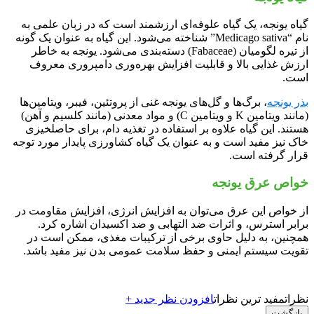
گیاه یونجه، یک گیاه علوفه‌ای ارزشمند است که در زبان علمی به
نام “Medicago sativa” شناخته می‌شود. این گیاه به عنوان یک گونه
از تیره لگومیان (Fabaceae) دسته‌بندی می‌شود. یونجه به خاطر
ارزش غذایی بالا و قابلیت افزایش بهره‌وری دامپروری معروف
است.
بذر یونجه
، برگ‌ها و گل‌های یونجه غنی از پروتئین، فیبر، ویتامین‌ها
(مانند ویتامین K و ویتامین C) و مواد معدنی (مانند کلسیم و آهن)
هستند. این گیاه علاوه بر استفاده در تغذیه دام، برای حاصلخیزی
خاک نیز مفید است و به عنوان یک گیاه کشاورزی پایدار مورد توجه
قرار گرفته است.
خواص عرق یونجه
از خواص این عرق می‌توان به افزایش انرژی، افزایش مقاومت در
برابر استرس، و اثرات ضد التهابی و ضد اکسیدان اشاره کرد.
همچنین، به دلیل حاوی برخی از ترکیبات مغذی، ممکن است در
تقویت سیستم ایمنی و حفظ سلامت عمومی بدن نیز مفید باشد.
نظرات
مفید ترین نظرات
افزودن نظر جدید +
بازگشت