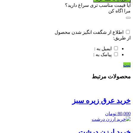
عرق
آیا قیمت مناسب تری سراغ دارید؟
یونجه
مرا اگاه کن
quantity
اطلاع از شگفت انگیز شدن محصول
از طریق:
ایمیل به :
پیامک به :
ثبت
محصولات مرتبط
خرید عرق زیره سبز
80,000
تومان
خرید ارزن درشت