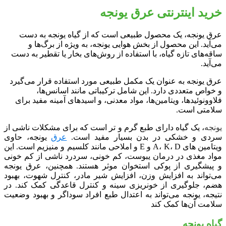
خرید اینترنتی عرق یونجه
عرق یونجه، یک محصول طبیعی است که از گیاه یونجه به دست
می‌آید. این محصول از بخش هوایی یونجه، به ویژه از برگ‌ها و
ساقه‌های تازه گیاه، با استفاده از روش‌های بخار یا تقطیر به دست
می‌آید.
عرق یونجه به عنوان یک مکمل طبیعی مورد استفاده قرار می‌گیرد
و خواص متعددی دارد. این شامل ترکیباتی مانند اسانس‌ها،
فلاوونوئیدها، ویتامین‌ها، مواد معدنی، و اسیدهای آمینه مفید برای
سلامتی است.
یونجه
، یک گیاه دارای طبع گرم و تر است که برای مشکلات ناشی از
سردی و خشکی در بدن بسیار مفید است.
عرق
یونجه، حاوی
ویتامین های A، K، D و E و املاحی مانند کلسیم و منیزیم است. این
مواد مغذی در درمان یبوست، کم خونی، سردرد ناشی از کم خونی
و پیشگیری از پوکی استخوان موثر هستند. همچنین، عرق یونجه
می‌تواند به افزایش وزن، افزایش شیر مادر، کنترل شهوت، بهبود
هضم، جلوگیری از خونریزی سینه و کنترل قاعدگی کمک کند. در
نتیجه، یونجه می‌تواند به اعتدال طبع افراد سوداگر و بهبود وضعیت
سلامت آن‌ها کمک کند
گیاه یونجه