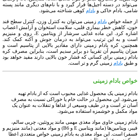
می‌تواند در دسته آجیل‌ها قرار گیرد و با نام‌های دیگری مانند پسته
شامی، بادام خاکی و
بادام
کوهی شناخته می‌شود.
از جمله خواص
بادام
زمینی می‌توان به کنترل وزن، کنترل سطح قند
خون، کاهش خطر بیماری قلبی، سلامت استخوان و آرامش اعصاب
اشاره کرد. این ماده غذایی سرشار از ویتامین E، روی و منیزیم
است و به این ترتیب می‌تواند به درمان جوش و آکنه کمک کند.
همچنین، کره بادام زمینی دارای مقادیر بالایی از پتاسیم است و
میزان پتاسیم آن تقریبا دو برابر سدیم است، بنابراین مصرف کره
بادام زمینی برای کسانی که فشار خون بالایی دارند مفید خواهد بود
و طبق
بادام
زمینی گرم و تر است.
خواص بادام زمینی
بادام زمینی یک محصول غذایی محبوب است که از بادام تهیه
می‌شود. این محصول در حالت خام یا خوراکی نسبت به مصرف
آسان تر است و در طیف وسیعی از غذاها و تنقلات به عنوان یک
مواد مکمل و خوشمزه استفاده می‌شود.
بادام زمینی حاوی مواد مغذی مهمی مانند پروتئین، چربی سالم،
فیبر، ویتامین‌ها (مانند ویتامین E و B6) و مواد معدنی (مانند منیزیم و
فسفر) است. این مواد مغذی به بادام زمینی خواص متعددی اعطا
می‌کنند. به عنوان مثال: