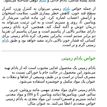
مانند پسته شامی، بادام خاکی و
بادام
کوهی شناخته می‌شود.
از جمله خواص
بادام
زمینی می‌توان به کنترل وزن، کنترل
سطح قند خون، کاهش خطر بیماری قلبی، سلامت استخوان
و آرامش اعصاب اشاره کرد. این ماده غذایی سرشار از
ویتامین E، روی و منیزیم است و به این ترتیب می‌تواند به
درمان جوش و آکنه کمک کند. همچنین، کره بادام زمینی
دارای مقادیر بالایی از پتاسیم است و میزان پتاسیم آن تقریبا
دو برابر سدیم است، بنابراین مصرف کره بادام زمینی برای
کسانی که فشار خون بالایی دارند مفید خواهد بود و طبق
بادام
زمینی گرم و تر است.
خواص بادام زمینی
بادام زمینی یک محصول غذایی محبوب است که از بادام تهیه
می‌شود. این محصول در حالت خام یا خوراکی نسبت به
مصرف آسان تر است و در طیف وسیعی از غذاها و تنقلات به
عنوان یک مواد مکمل و خوشمزه استفاده می‌شود.
بادام زمینی حاوی مواد مغذی مهمی مانند پروتئین، چربی
سالم، فیبر، ویتامین‌ها (مانند ویتامین E و B6) و مواد معدنی
(مانند منیزیم و فسفر) است. این مواد مغذی به بادام زمینی
خواص متعددی اعطا می‌کنند. به عنوان مثال: