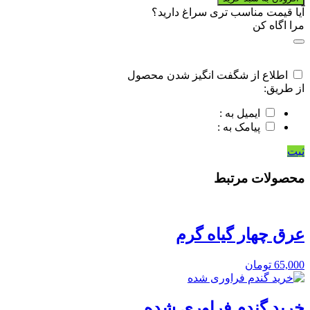
خار
آیا قیمت مناسب تری سراغ دارید؟
مریم
مرا اگاه کن
quantity
اطلاع از شگفت انگیز شدن محصول
از طریق:
ایمیل به :
پیامک به :
ثبت
محصولات مرتبط
عرق چهار گیاه گرم
65,000
تومان
خرید گندم فراوری شده