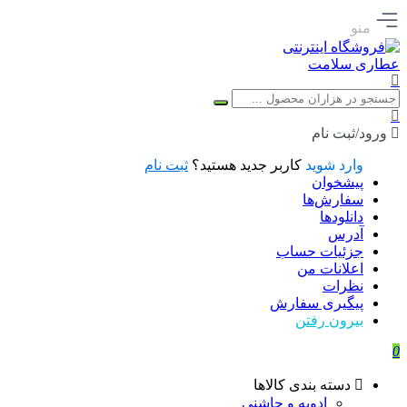
منو
ورود/ثبت نام
وارد شوید
کاربر جدید هستید؟
ثبت نام
پیشخوان
سفارش‌ها
دانلودها
آدرس
جزئیات حساب
اعلانات من
نظرات
پیگیری سفارش
بیرون رفتن
0
دسته بندی کالاها
ادویه و چاشنی