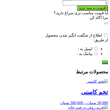
خرید
قرص
افزودن به سبد خرید
لاغری
آیا قیمت مناسب تری سراغ دارید؟
فلوردو
مرا اگاه کن
quantity
اطلاع از شگفت انگیز شدن محصول
از طریق:
ایمیل به :
پیامک به :
ثبت
محصولات مرتبط
تخم کاسنی
30,000
تومان
–
300,000
تومان