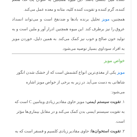
یبوست کمک می‌کند.
کننده، گرم کننده و تقویت کننده کلیه، مثانه و معده عمل می‌کند.
۴.
منبع انرژی:
با داشتن قند فروکتوز، مویز یک منبع انرژی سریع فراهم
همچنین،
مویز
تحلیل برنده بادها و ضدنفخ است و می‌تواند انسداد
می‌کند و برای افرادی که به دنبال افزایش انرژی هستند، مناسب است.
عروق را نیز برطرف کند. این میوه همچنین ادرار آور و ملین است و به
۵.
تأثیر مثبت بر سلامت پوست:
مویز به دلیل حاوی ویتامین‌ها و
تولید خون صالح و خوب نیز کمک می‌کند. به همین دلیل، خوردن مویز
آنتی‌اکسیدان‌ها، می‌تواند در بهبود و حفظ سلامت پوست مؤثر باشد.
به افراد سوداوی بسیار توصیه می‌شود.
۶.
کاهش التهابات:
خواص ضدالتهابی مویز ممکن است در کاهش التهابات
خواص مویز
و علائم برخی بیماری‌ها تأثیرگذار باشد.
مویز
یکی از مغذی‌ترین انواع کشمش است که از خشک شدن انگور
۷.
کمک به کنترل وزن:
باعث ایجاد احساس سیری می‌شود و به کنترل
شاهانی به دست می‌آید. در زیر به برخی از خواص مویز اشاره
اشتها و وزن کمک می‌کند.
می‌شود:
۸.
تأثیر مثبت بر سلامت قلب:
مویز باعث کاهش میزان کلسترول بد
۱.
تقویت سیستم ایمنی:
مویز حاوی مقادیر زیادی ویتامین C است که
(LDL) و افزایش کلسترول خوب (HDL) می‌شود که برای سلامت قلب
به تقویت سیستم ایمنی بدن کمک می‌کند و در مقابل بیماری‌ها مؤثر
مفید است.
است.
۹.
حاوی ویتامین‌های گروه B:
حاوی ویتامین‌های گروه B است که در تقویت
۲.
تقویت استخوان‌ها:
حاوی مقادیر زیادی کلسیم و فسفر است که به
سلامت عمومی بدن و حافظه موثر است.