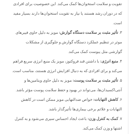
تقویت و سلامت استخوان‌ها کمک می‌کند. این خصوصیت برای افرادی
۱۰.
ضداکسیدان قوی:
حاوی مقادیر زیادی آنتی‌اکسیدان است که در
که در دوران رشد هستند یا نیاز به تقویت استخوان‌ها دارند بسیار مفید
مقابلت با آسیب‌های اکسیداتیو و پیری زودرس مؤثر است.
است.
بهتر است همیشه در مصرف هر مواد غذایی، متناسب با نیازهای شخصی
۳.
تأثیر مثبت بر سلامت دستگاه گوارش:
مویز به دلیل حاوی فیبرهای
خود و با مشورت متخصصان تغذیه عمل کنید.
موثر در تنظیم عملکرد دستگاه گوارش و جلوگیری از مشکلات
گوارشی مثل یبوست کمک می‌کند.
۴.
منبع انرژی:
با داشتن قند فروکتوز، مویز یک منبع انرژی سریع فراهم
می‌کند و برای افرادی که به دنبال افزایش انرژی هستند، مناسب است.
۵.
تأثیر مثبت بر سلامت پوست:
مویز به دلیل حاوی ویتامین‌ها و
آنتی‌اکسیدان‌ها، می‌تواند در بهبود و حفظ سلامت پوست مؤثر باشد.
۶.
کاهش التهابات:
خواص ضدالتهابی مویز ممکن است در کاهش
التهابات و علائم برخی بیماری‌ها تأثیرگذار باشد.
۷.
کمک به کنترل وزن:
باعث ایجاد احساس سیری می‌شود و به کنترل
اشتها و وزن کمک می‌کند.