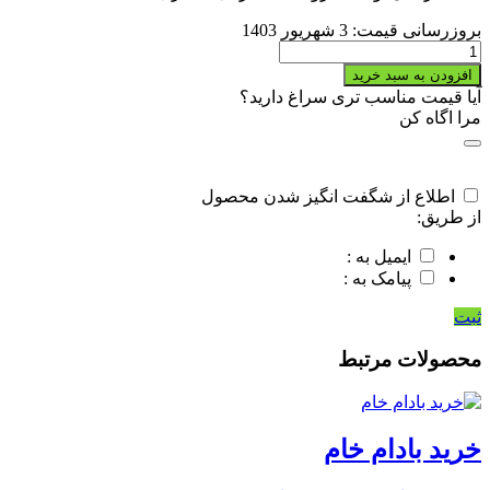
بروزرسانی قیمت:
3 شهریور 1403
دال
عدس
افزودن به سبد خرید
quantity
آیا قیمت مناسب تری سراغ دارید؟
مرا اگاه کن
اطلاع از شگفت انگیز شدن محصول
از طریق:
ایمیل به :
پیامک به :
ثبت
محصولات مرتبط
خرید بادام خام