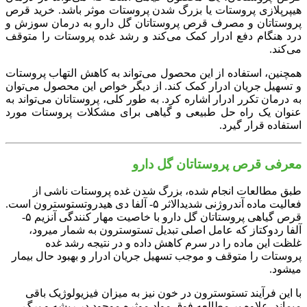
هیپرپلازی پروستات یا بزرگ شدن پروستات موثر باشد. خرید قرص
پروستاتان و مصرف قرص پروستاتان گل دارو به درمان سوزش و
درد هنگام دفع ادرار کمک می‌کند و رشد غده پروستات را متوقف
می‌کند.
همچنین، استفاده از این محصول می‌تواند به کاهش التهاب پروستات
و تسهیل جریان ادرار کمک کند. از دیگر خواص این محصول می‌توان
به درمان تکرر ادرار اشاره کرد. به طور کلی، پروستاتان می‌تواند به
عنوان یک راه حل طبیعی و گیاهی برای مشکلات پروستات مورد
استفاده قرار گیرد.
معرفی قرص پروستاتان گل دارو
طبق مطالعات انجام شده، بزرگ شدن غده پروستات ناشی از
فعالیت ماده آندروژنی شدیدالاثر ۵- آلفا دی هیدروتستوسترون است.
قرص گیاهی پروستاتان گل دارو با خاصیت مهار کنندگی آنزیم ۵-
آلفا ردوکتاز که عامل اصلی تبدیل تستوسترون به شمار می‎رود،
غلظت این ماده را در سرم کاهش داده و در نتیجه رشد غده
پروستات را متوقف و موجب تسهیل جریان ادرار و بهبود حال بیمار
می‎شود.
با این فرآیند تستوسترون در خون نیز به میزان فیزیولوژیک باقی
می‎ماند. علاوه بر مطالعه فوق مواد موثره موجود در ریشه و برگ