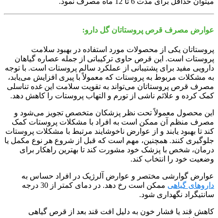
می‎توان حداقل برای مدت 6 تا 12 ماه مصرف نمود.
عوارض مصرف قرص پروستاتان گل دارو:
پروستاتان یکی از محصولات مورد استفاده در بهبود سلامت
پروستات است. این قرص حاوی ترکیباتی از جمله عصاره گیاهان
دارویی مفید برای پشتیبانی از عملکرد سالم پروستات است. با توجه
به مشکلات مربوط به پروستات که معمولاً با پیری افزایش می‌یابد،
مصرف قرص پروستاتان می‌تواند به تقویت سلامت این غده تناسلی
کمک کرده و علائم ناشی از تورم و التهاب پروستات را کاهش دهد.
این محصول معمولاً تحت نظر پزشکان متخصص تجویز می‌شود و
مصرف منظم آن ممکن است به افراد با مشکلات پروستات کمک
کند تا بهبود یابند و از عوارض ناخوشایند مرتبط با مشکلات پروستات
جلوگیری کنند. همچنین، مهم است که قبل از شروع هر نوع مکمل یا
درمان، شخص با پزشک خود مشورت کند تا بهترین راهکار برای
وضعیت خود را انتخاب کند.
عوارض گوارشی مختصر و عوارض آلرژیک در افراد حساس به
داروهای گیاهی
ممکن است رخ دهد. در دمای کمتر از 30 درجه
سانتیگراد نگهداری شود.
کاهش قند یا فشار خون به دلیل افت قند بعد از قرص گیاهی