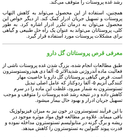
رشد غده پروستات را متوقف می‌کند.
همچنین، استفاده از این محصول می‌تواند به کاهش التهاب
پروستات و تسهیل جریان ادرار کمک کند. از دیگر خواص این
محصول می‌توان به درمان تکرر ادرار اشاره کرد. به طور
کلی، پروستاتان می‌تواند به عنوان یک راه حل طبیعی و گیاهی
برای مشکلات پروستات مورد استفاده قرار گیرد.
معرفی قرص پروستاتان گل دارو
طبق مطالعات انجام شده، بزرگ شدن غده پروستات ناشی از
فعالیت ماده آندروژنی شدیدالاثر ۵- آلفا دی هیدروتستوسترون
است. قرص گیاهی پروستاتان گل دارو با خاصیت مهار
کنندگی آنزیم ۵- آلفا ردوکتاز که عامل اصلی تبدیل
تستوسترون به شمار می‎رود، غلظت این ماده را در سرم
کاهش داده و در نتیجه رشد غده پروستات را متوقف و موجب
تسهیل جریان ادرار و بهبود حال بیمار می‎شود.
با این فرآیند تستوسترون در خون نیز به میزان فیزیولوژیک
باقی می‎ماند. علاوه بر مطالعه فوق مواد موثره موجود در
ریشه و برگ گزنه در متابولیسم تستوسترون مداخله نموده و
قدرت پیوند گلبولین به تستوسترون را کاهش می‎دهد.