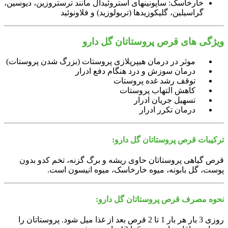
خارخاسک: ساپونین‎های استروئیدال مانند ترستروزین، دیوسین،
گراسیلین، گلیکوزیدها (تربولوزید) و فلاونوئید
ویژگی های قرص پروستاتان گل دارو
موثر در درمان هیپرپلازی پروستات (بزرگ شدن پروستات)
درمان سوزش و درد هنگام دفع ادرار
توقف رشد غده پروستات
کاهش التهاب پروستات
تسهیل جریان ادرار
درمان تکرر ادرار
ترکیبات قرص پروستاتان گل دارو:
قرص گیاهی پروستاتان حاوی ریشه و برگ گزنه، تخم کدو بدون
پوست، گل بابونه، میوه خارخاسک، میوه انیسون است.
نحوه مصرف قرص پروستاتان گل دارو:
روزی 3 بار هر بار 1 تا 2 قرص بعد از غذا میل شود. پروستاتان را