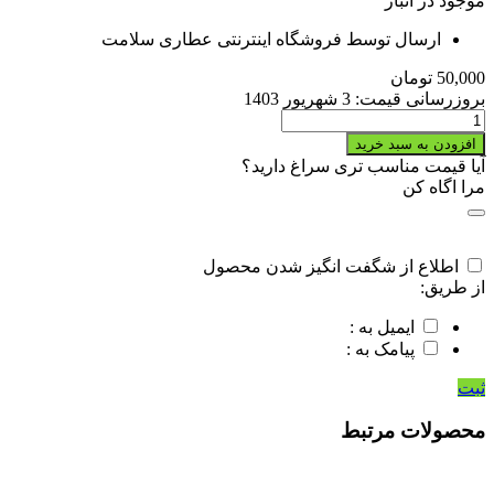
موجود در انبار
ارسال توسط فروشگاه اینترنتی عطاری سلامت
50,000
تومان
بروزرسانی قیمت:
3 شهریور 1403
قرص
پروستاتان
افزودن به سبد خرید
|
آیا قیمت مناسب تری سراغ دارید؟
خرید
مرا اگاه کن
قرص
پروستاتان
quantity
اطلاع از شگفت انگیز شدن محصول
از طریق:
ایمیل به :
پیامک به :
ثبت
محصولات مرتبط