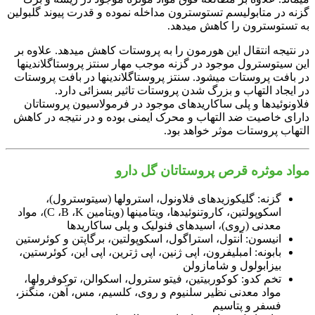
گزنه در متابولیسم تستوسترون مداخله نموده و قدرت پیوند گلبولین
به تستوسترون را کاهش می‎دهد.
در نتیجه انتقال این هورمون را به پروستات کاهش می‎دهد. علاوه بر
این سیتوسترول موجود در گزنه موجب مهار سنتز پروستاگلاندین‎ها
در بافت پروستات می‎شود. سنتز پروستاگلاندین‎ها در بافت پروستات
در ایجاد التهاب و بزرگ شدن پروستات تاثیر بسزائی دارد.
فلاونوئیدها و پلی ساکاریدهای موجود در فرمولاسیون پروستاتان
دارای خاصیت ضد التهاب و محرک ایمنی بوده و در نتیجه در کاهش
التهاب پروستات موثر خواهد بود.
مواد موثره قرص پروستاتان گل دارو
گزنه: گلیکوزید‎های فلاونول، استرول‎ها (سیتوسترول)،
اسکوپولتین، کاروتنوئیدها، ویتامین‎ها (ویتامین C ،B ،K)، مواد
معدنی (روی)، اسیدهای فنولیک و پلی ساکاریدها
انیسون: آنتول، استراگول، اسکوپولتین، برگاپتن و کوئرستین
بابونه: امبلیفرون، اپی ژنین، اپی ژترین، اپی این، کوئرستین،
بیزابولول و شامازولن
تخم کدو: کوکوربیتین، فیتو سترول، اسکوالن، توکوفرول‎ها،
مواد معدنی نظیر سلنیوم و روی، کلسیم، مس، آهن، منگنز،
فسفر و پتاسیم