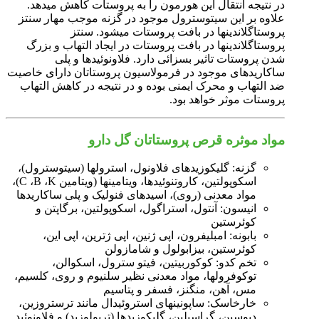
در نتیجه انتقال این هورمون را به پروستات کاهش می‎دهد.
علاوه بر این سیتوسترول موجود در گزنه موجب مهار سنتز
پروستاگلاندین‎ها در بافت پروستات می‎شود. سنتز
پروستاگلاندین‎ها در بافت پروستات در ایجاد التهاب و بزرگ
شدن پروستات تاثیر بسزائی دارد. فلاونوئیدها و پلی
ساکاریدهای موجود در فرمولاسیون پروستاتان دارای خاصیت
ضد التهاب و محرک ایمنی بوده و در نتیجه در کاهش التهاب
پروستات موثر خواهد بود.
مواد موثره قرص پروستاتان گل دارو
گزنه: گلیکوزید‎های فلاونول، استرول‎ها (سیتوسترول)،
اسکوپولتین، کاروتنوئیدها، ویتامین‎ها (ویتامین C ،B ،K)،
مواد معدنی (روی)، اسیدهای فنولیک و پلی ساکاریدها
انیسون: آنتول، استراگول، اسکوپولتین، برگاپتن و
کوئرستین
بابونه: امبلیفرون، اپی ژنین، اپی ژترین، اپی این،
کوئرستین، بیزابولول و شامازولن
تخم کدو: کوکوربیتین، فیتو سترول، اسکوالن،
توکوفرول‎ها، مواد معدنی نظیر سلنیوم و روی، کلسیم،
مس، آهن، منگنز، فسفر و پتاسیم
خارخاسک: ساپونین‎های استروئیدال مانند ترستروزین،
دیوسین، گراسیلین، گلیکوزیدها (تربولوزید) و فلاونوئید