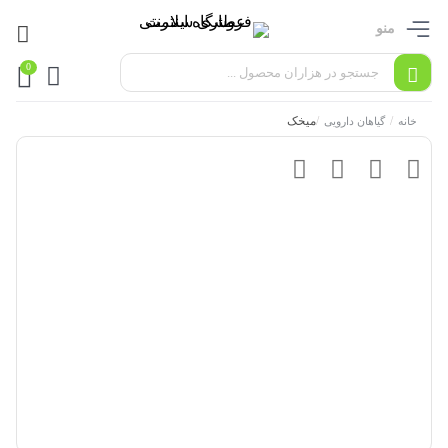
منو
0
/
/
میخک
خانه
گیاهان دارویی